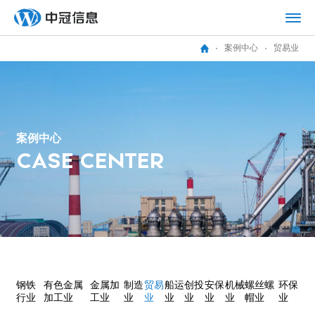
案例中心
贸易业
案
例
中
心
C
A
S
E
C
E
N
T
E
R
钢铁
有色金属
金属加
制造
贸易
船运
创投
安保
机械
螺丝螺
环保
行业
加工业
工业
业
业
业
业
业
业
帽业
业