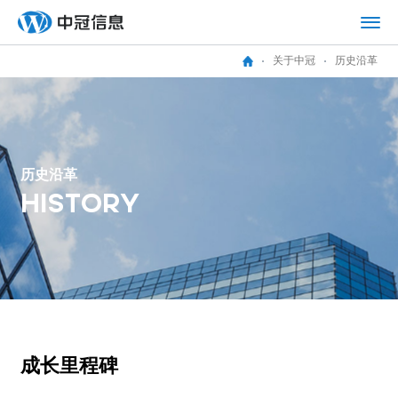
关于中冠
历史沿革
历
史
沿
革
H
I
S
T
O
R
Y
成
长
里
程
碑