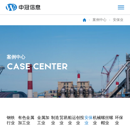
案例中心
安保业
案
例
中
心
C
A
S
E
C
E
N
T
E
R
钢铁
有色金属
金属加
制造
贸易
船运
创投
安保
机械
螺丝螺
环保
行业
加工业
工业
业
业
业
业
业
业
帽业
业