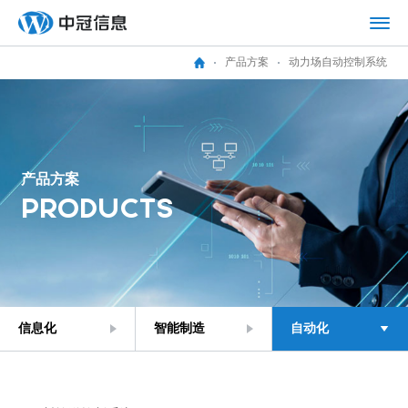
产品方案
动力场自动控制系统
产
品
方
案
P
R
O
D
U
C
T
S
信息化
智能制造
自动化