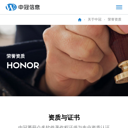
关于中冠
荣誉资质
荣
誉
资
质
H
O
N
O
R
资
质
与
证
书
中冠屡获众多软件著作权证书与专业资质认证